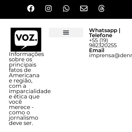
Whatsapp |
Telefone
+55 (19)
Sobre o Voz
982320255
Email
Informações
imprensa@denn
sobre os
principais
fatos de
Americana
e região,
com a
imparcialidade
e ética que
você
merece -
como o
jornalismo
deve ser.