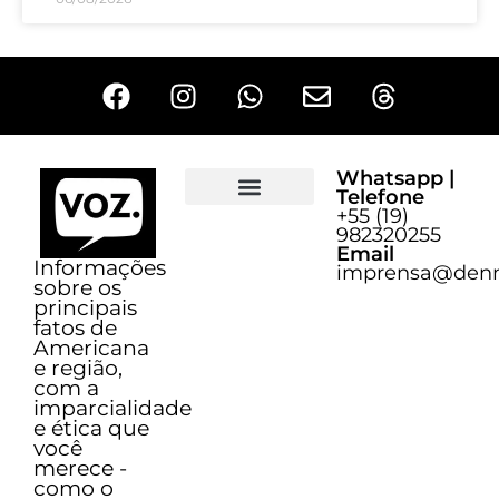
Whatsapp |
Telefone
+55 (19)
Sobre o Voz
982320255
Email
Informações
imprensa@denn
sobre os
principais
fatos de
Americana
e região,
com a
imparcialidade
e ética que
você
merece -
como o