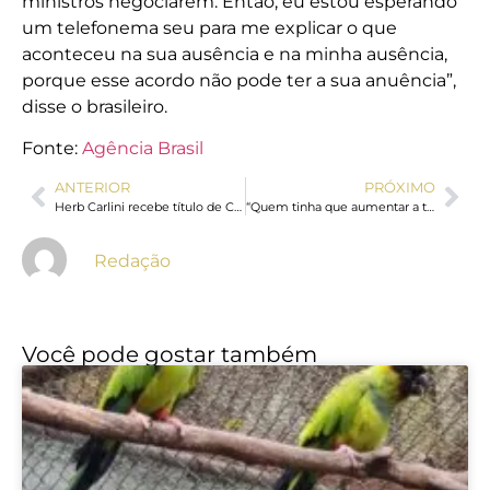
ministros negociarem. Então, eu estou esperando
um telefonema seu para me explicar o que
aconteceu na sua ausência e na minha ausência,
porque esse acordo não pode ter a sua anuência”,
disse o brasileiro.
Fonte:
Agência Brasil
ANTERIOR
PRÓXIMO
Herb Carlini recebe título de Cidadão Americanense em reconhecimento à sua contribuição para a educação e gestão pública
“Quem tinha que aumentar a taxa seríamos nós”, diz Lula sobre EUA
Redação
Você pode gostar também