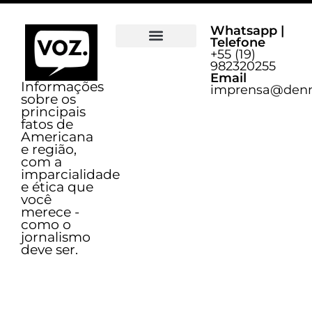
Whatsapp |
Telefone
+55 (19)
Sobre o Voz
982320255
Email
Informações
imprensa@denn
sobre os
principais
fatos de
Americana
e região,
com a
imparcialidade
e ética que
você
merece -
como o
jornalismo
deve ser.