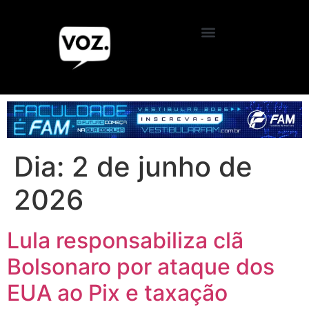
Dia:
2 de junho de
2026
Lula responsabiliza clã
Bolsonaro por ataque dos
EUA ao Pix e taxação