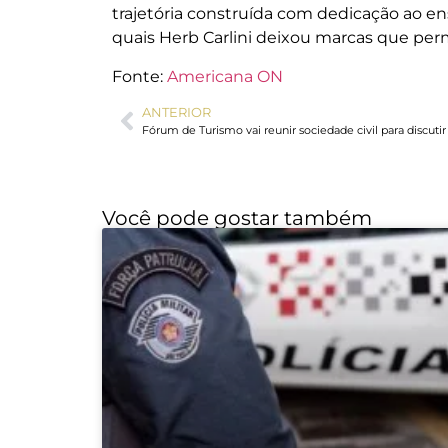
trajetória construída com dedicação ao ens
quais Herb Carlini deixou marcas que pe
Fonte:
Americana ON
ANTERIOR
Você pode gostar também