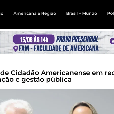
io
Americana e Região
Brasil + Mundo
Pol
lo de Cidadão Americanense em r
ação e gestão pública