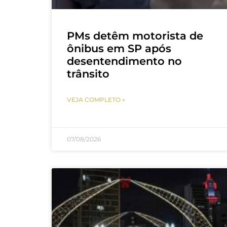
PMs detêm motorista de
ônibus em SP após
desentendimento no
trânsito
VEJA COMPLETO »
07/08/2026