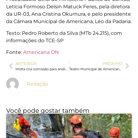
Letícia Formoso Delsin Matuck Feres, pela diretora
da UR-03, Ana Cristina Okumura, e pelo presidente
da Câmara Municipal de Americana, Léo da Padaria.
Texto: Pedro Roberto da Silva (MTb 24.215), com
informações do TCE-SP
Fonte:
Americana ON
ANTERIOR
PRÓXIMO
Motta cria comissão para analisar PEC que reduz maioridade penal
Teatro Municipal de Americana reúne Orquestra e Banda Sinfônica em concerto de rock
Redação
Você pode gostar também