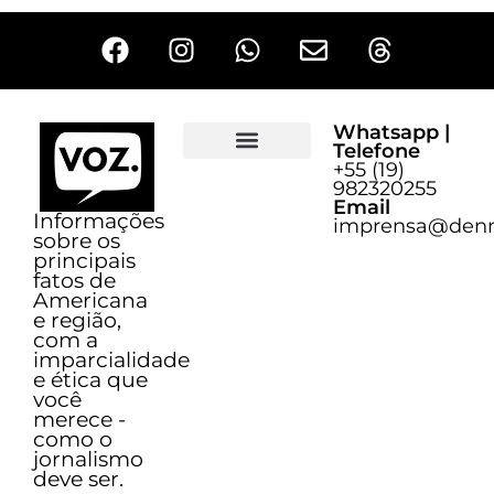
Whatsapp |
Telefone
+55 (19)
Sobre o Voz
982320255
Email
Informações
imprensa@denn
sobre os
principais
fatos de
Americana
e região,
com a
imparcialidade
e ética que
você
merece -
como o
jornalismo
deve ser.