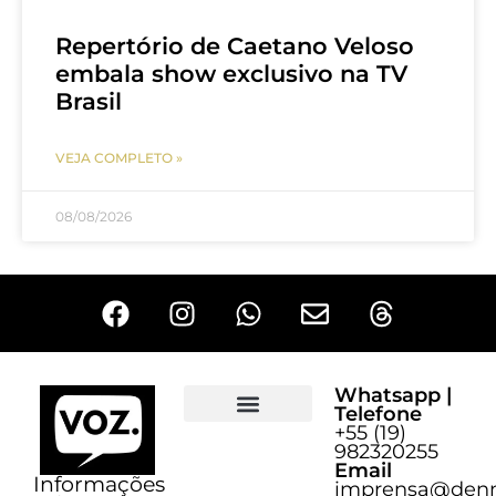
Repertório de Caetano Veloso
embala show exclusivo na TV
Brasil
VEJA COMPLETO »
08/08/2026
Whatsapp |
Telefone
+55 (19)
Sobre o Voz
982320255
Email
Informações
imprensa@denn