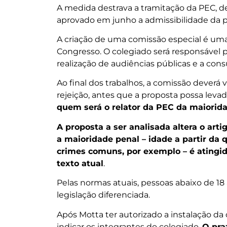
A medida destrava a tramitação da PEC, de
aprovado em junho a admissibilidade da p
A criação de uma comissão especial é um
Congresso. O colegiado será responsável p
realização de audiências públicas e a consu
Ao final dos trabalhos, a comissão deverá
rejeição, antes que a proposta possa leva
quem será o relator da PEC da maiorida
A proposta a ser analisada altera o arti
a maioridade penal – idade a partir da
crimes comuns, por exemplo – é atingid
texto atual
.
Pelas normas atuais, pessoas abaixo de 1
legislação diferenciada.
Após Motta ter autorizado a instalação da
indicar os integrantes do colegiado.
O pra