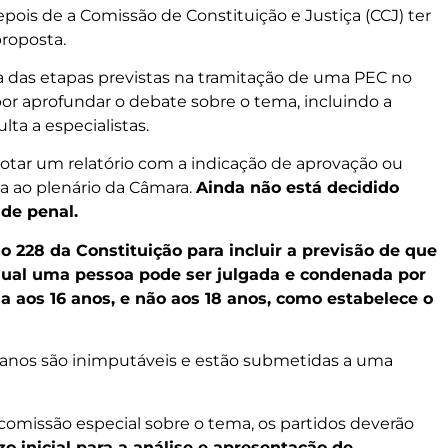
pois de a Comissão de Constituição e Justiça (CCJ) ter
roposta.
a das etapas previstas na tramitação de uma PEC no
or aprofundar o debate sobre o tema, incluindo a
lta a especialistas.
 votar um relatório com a indicação de aprovação ou
da ao plenário da Câmara.
Ainda não está decidido
de penal.
go 228 da Constituição para incluir a previsão de que
 qual uma pessoa pode ser julgada e condenada por
a aos 16 anos, e não aos 18 anos, como estabelece o
8 anos são inimputáveis e estão submetidas a uma
 comissão especial sobre o tema, os partidos deverão
zo inicial para a análise e apresentação de