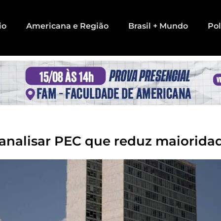
io
Americana e Região
Brasil + Mundo
Pol
 analisar PEC que reduz maiorida