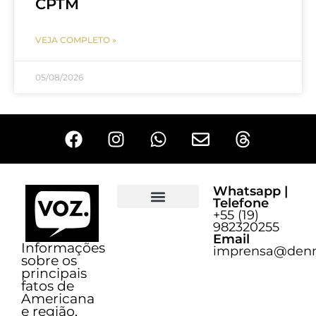
CPTM
VEJA COMPLETO »
05/08/2026
Whatsapp |
Telefone
+55 (19)
Sobre o Voz
982320255
Email
Informações
imprensa@denn
sobre os
principais
fatos de
Americana
e região,