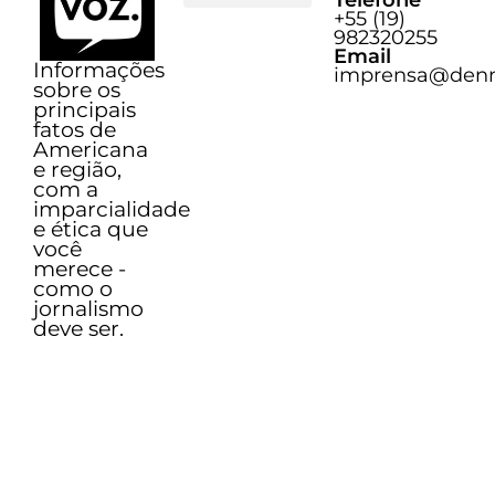
+55 (19)
Sobre o Voz
982320255
Email
Informações
imprensa@denn
sobre os
principais
fatos de
Americana
e região,
com a
imparcialidade
e ética que
você
merece -
como o
jornalismo
deve ser.