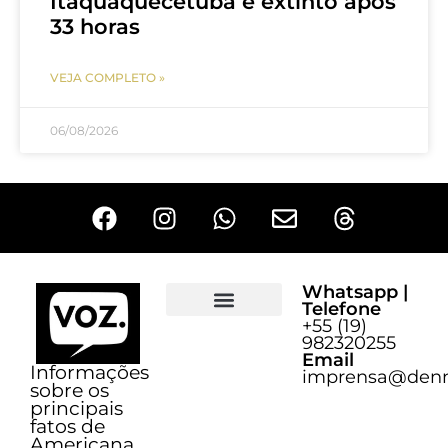
Itaquaquecetuba é extinto após
33 horas
VEJA COMPLETO »
06/08/2026
Whatsapp |
Telefone
+55 (19)
Sobre o Voz
982320255
Email
Informações
imprensa@denn
sobre os
principais
fatos de
Americana