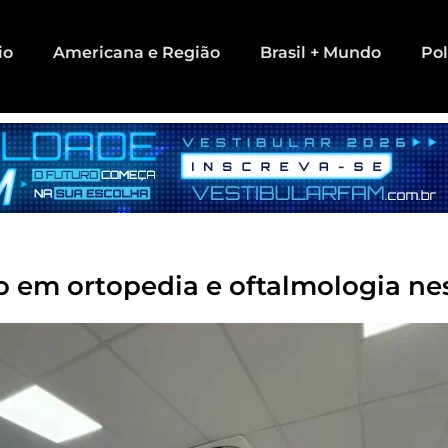
io
Americana e Região
Brasil + Mundo
Pol
o em ortopedia e oftalmologia ne