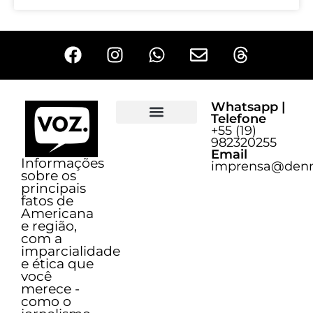
Whatsapp |
Telefone
+55 (19)
Sobre o Voz
982320255
Email
Informações
imprensa@denn
sobre os
principais
fatos de
Americana
e região,
com a
imparcialidade
e ética que
você
merece -
como o