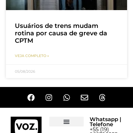
Usuários de trens mudam
rotina por causa de greve da
CPTM
VEJA COMPLETO »
05/08/2026
Whatsapp |
Telefone
+55 (19)
Sobre o Voz