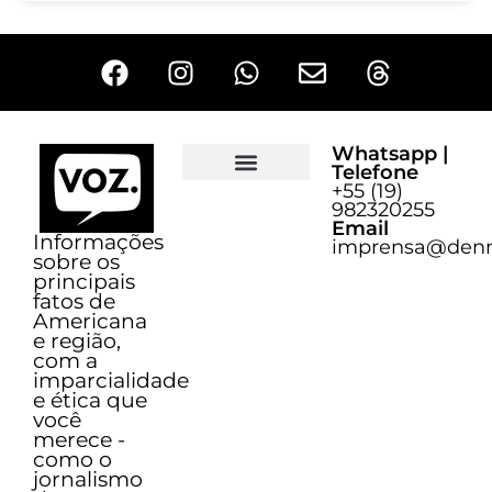
Whatsapp |
Telefone
+55 (19)
Sobre o Voz
982320255
Email
Informações
imprensa@denn
sobre os
principais
fatos de
Americana
e região,
com a
imparcialidade
e ética que
você
merece -
como o
jornalismo