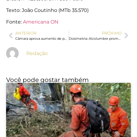
Texto: João Coutinho (MTb 35.570)
Fonte:
Americana ON
ANTERIOR
PRÓXIMO
Câmara aprova aumento de penas para estupro e assédio sexual
Dosimetria: Alcolumbre promulga lei que beneficia condenados pelo 8/1
Redação
Você pode gostar também