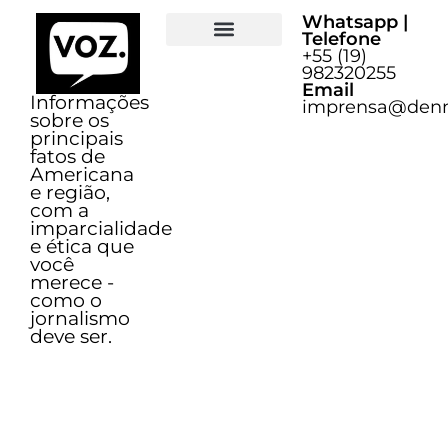
Whatsapp |
Telefone
+55 (19)
Sobre o Voz
982320255
Email
Informações
imprensa@denn
sobre os
principais
fatos de
Americana
e região,
com a
imparcialidade
e ética que
você
merece -
como o
jornalismo
deve ser.