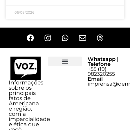
06/08/2026
Whatsapp |
Telefone
+55 (19)
Sobre o Voz
982320255
Email
Informações
imprensa@denn
sobre os
principais
fatos de
Americana
e região,
com a
imparcialidade
e ética que
você