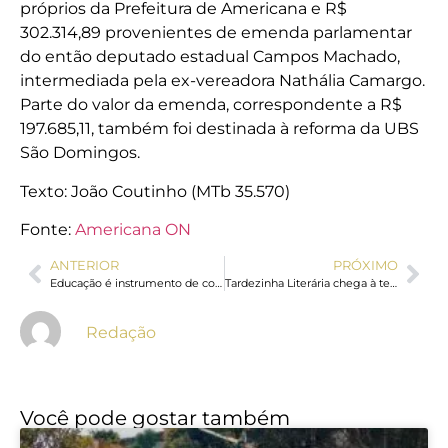
próprios da Prefeitura de Americana e R$
302.314,89 provenientes de emenda parlamentar
do então deputado estadual Campos Machado,
intermediada pela ex-vereadora Nathália Camargo.
Parte do valor da emenda, correspondente a R$
197.685,11, também foi destinada à reforma da UBS
São Domingos.
Texto: João Coutinho (MTb 35.570)
Fonte:
Americana ON
ANTERIOR
PRÓXIMO
Educação é instrumento de consciência e soberania para Brasil e África
Tardezinha Literária chega à terceira edição em Americana com música, oficinas e atrações culturais para toda a família
Redação
Você pode gostar também