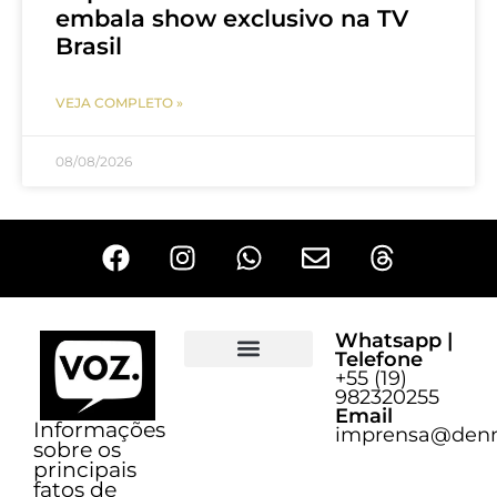
embala show exclusivo na TV
Brasil
VEJA COMPLETO »
08/08/2026
Whatsapp |
Telefone
+55 (19)
Sobre o Voz
982320255
Email
Informações
imprensa@denn
sobre os
principais
fatos de