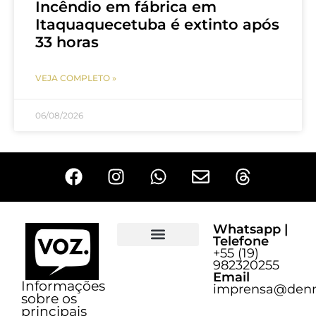
Incêndio em fábrica em
Itaquaquecetuba é extinto após
33 horas
VEJA COMPLETO »
06/08/2026
Whatsapp |
Telefone
+55 (19)
Sobre o Voz
982320255
Email
Informações
imprensa@denn
sobre os
principais