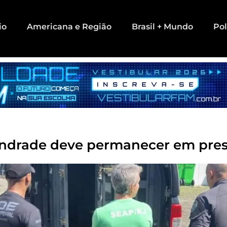
io
Americana e Região
Brasil + Mundo
Pol
ndrade deve permanecer em presí