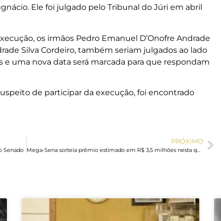
ácio. Ele foi julgado pelo Tribunal do Júri em abril
 execução, os irmãos Pedro Emanuel D’Onofre Andrade
drade Silva Cordeiro, também seriam julgados ao lado
as e uma nova data será marcada para que respondam
speito de participar da execução, foi encontrado
PRÓXIMO
no Senado
Mega-Sena sorteia prêmio estimado em R$ 3,5 milhões nesta quinta-feira