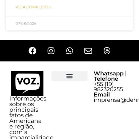
VEJA COMPLETO »
07/08/2026
Whatsapp |
Telefone
+55 (19)
Sobre o Voz
982320255
Email
Informações
imprensa@denn
sobre os
principais
fatos de
Americana
e região,
com a
imparcialidade