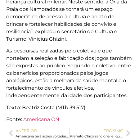
herança cultural milenar. Neste sentido, a Orla da
Praia dos Namorados se tornará um espaço
democrático de acesso à cultura e ao ato de
brincar e fortalecer habilidades de convívio e
resiliência”, explicou o secretário de Cultura e
Turismo, Vinicius Ghizini.
As pesquisas realizadas pelo coletivo e que
norteiam a seleção e fabricação dos jogos também
são expostas ao público. Segundo o coletivo, entre
os benefícios proporcionados pelos jogos
analógicos, estão a melhora da saúde mental e o
fortalecimento de vínculos afetivos,
independentemente da idade dos participantes.
Texto: Beatriz Costa (MTb 39.517)
Fonte:
Americana ON
ANTERIOR
PRÓXIMO
Americana terá ações voltadas aos idosos em todas as unidades de saúde nesta sexta
Prefeito Chico sanciona lei que concede área ao Instituto Pernas da Alegria