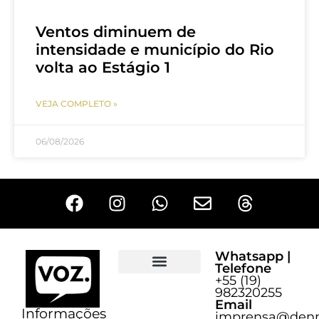
Ventos diminuem de
intensidade e município do Rio
volta ao Estágio 1
VEJA COMPLETO »
06/08/2026
Whatsapp |
Telefone
+55 (19)
Sobre o Voz
982320255
Email
Informações
imprensa@denn