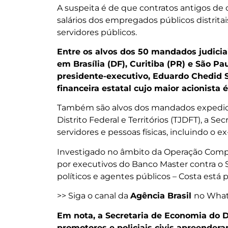
A suspeita é de que contratos antigos de
salários dos empregados públicos distritai
servidores públicos.
Entre os alvos dos 50 mandados judici
em Brasília (DF), Curitiba (PR) e São Pa
presidente-executivo, Eduardo Chedid S
financeira estatal cujo maior acionista 
Também são alvos dos mandados expedidos
Distrito Federal e Territórios (TJDFT), a S
servidores e pessoas físicas, incluindo o 
Investigado no âmbito da Operação Compl
por executivos do Banco Master contra o 
políticos e agentes públicos – Costa está 
>> Siga o canal da
Agência Brasil
no Wha
Em nota, a Secretaria de Economia do Di
promotores e policiais civis apreender