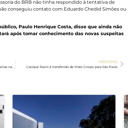
essoria do BRB não tinha respondido à tentativa de
não conseguiu contato com Eduardo Chedid Simões ou
público, Paulo Henrique Costa, disse que ainda não
stará após tomar conhecimento das novas suspeitas
PRÓXIMO
Prefeitura realiza encontros do programa Mãe Americanense nas regiões do São Jerônimo e Praia Azul
Cacique Raoni é transferido de Mato Grosso para São Paulo