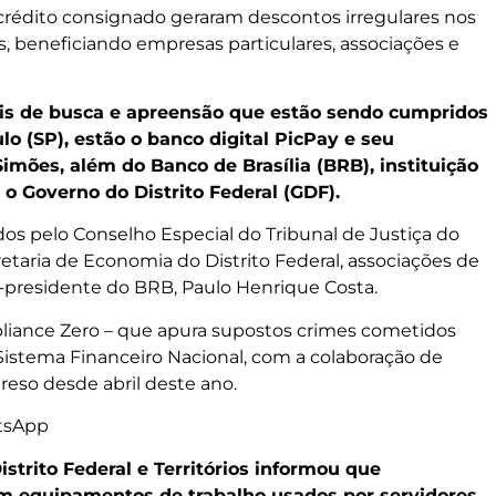
 crédito consignado geraram descontos irregulares nos
s, beneficiando empresas particulares, associações e
ais de busca e apreensão que estão sendo cumpridos
ulo (SP), estão o banco digital PicPay e seu
imões, além do Banco de Brasília (BRB), instituição
é o Governo do Distrito Federal (GDF).
 pelo Conselho Especial do Tribunal de Justiça do
ecretaria de Economia do Distrito Federal, associações de
ex-presidente do BRB, Paulo Henrique Costa.
iance Zero – que apura supostos crimes cometidos
Sistema Financeiro Nacional, com a colaboração de
preso desde abril deste ano.
tsApp
strito Federal e Territórios informou que
am equipamentos de trabalho usados por servidores