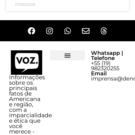
07/08/2026
Whatsapp |
Telefone
+55 (19)
Sobre o Voz
982320255
Email
Informações
imprensa@denn
sobre os
principais
fatos de
Americana
e região,
com a
imparcialidade
e ética que
você
merece -