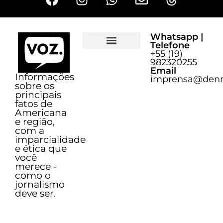
Whatsapp |
Telefone
+55 (19)
Sobre o Voz
982320255
Email
Informações
imprensa@denn
sobre os
principais
fatos de
Americana
e região,
com a
imparcialidade
e ética que
você
merece -
como o
jornalismo
deve ser.