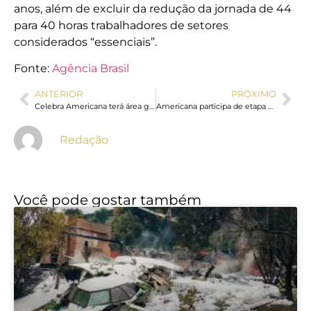
anos, além de excluir da redução da jornada de 44
para 40 horas trabalhadores de setores
considerados “essenciais”.
Fonte:
Agência Brasil
ANTERIOR
PRÓXIMO
Celebra Americana terá área gastronômica, feira de artesanato e espaço kids no CCL
Americana participa de etapa nacional do Prêmio Sebrae Prefeitura Empreendedora
Redação
Você pode gostar também