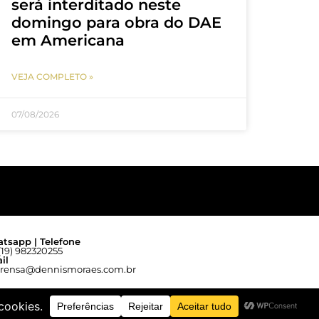
será interditado neste
domingo para obra do DAE
em Americana
VEJA COMPLETO »
07/08/2026
tsapp | Telefone
(19) 982320255
il
rensa@dennismoraes.com.br