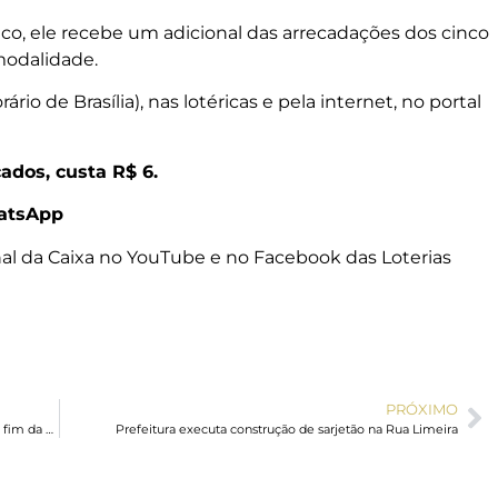
nco, ele recebe um adicional das arrecadações dos cinco
modalidade.
rio de Brasília), nas lotéricas e pela internet, no portal
ados, custa R$ 6.
WhatsApp
anal da Caixa no YouTube e no Facebook das Loterias
PRÓXIMO
Ato no Rio abre dia nacional para pressionar Senado pelo fim da 6×1
Prefeitura executa construção de sarjetão na Rua Limeira