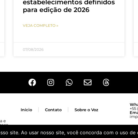
estabelecimentos definidos
para edição de 2026
VEJA COMPLETO »
07/08/2026
Wha
+55 
Início
Contato
Sobre o Voz
Ema
imp
a e
rece