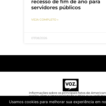
recesso de fim de ano para
servidores públicos
VEJA COMPLETO »
07/08/2026
Informações sobre os principais fatos de American
região, com a imparcialidade e ética que você me
- como o jornalismo deve ser.