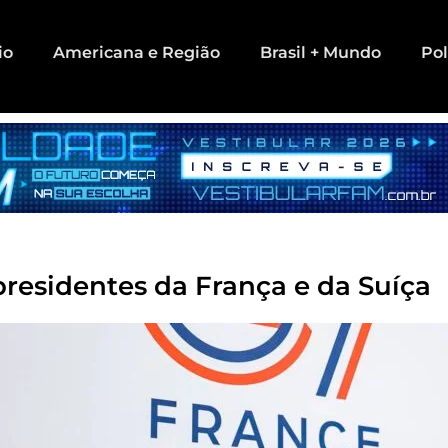
io
Americana e Região
Brasil + Mundo
Pol
residentes da França e da Suíça