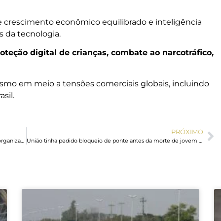
 crescimento econômico equilibrado e inteligência
s da tecnologia.
teção digital de crianças, combate ao narcotráfico,
lismo em meio a tensões comerciais globais, incluindo
sil.
PRÓXIMO
MP do Paraná coordena megaoperação contra o crime organizado
União tinha pedido bloqueio de ponte antes da morte de jovem em salto