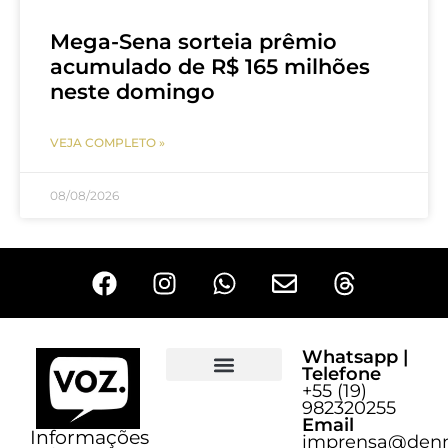
Mega-Sena sorteia prêmio
acumulado de R$ 165 milhões
neste domingo
VEJA COMPLETO »
08/08/2026
Whatsapp |
Telefone
+55 (19)
Sobre o Voz
982320255
Email
Informações
imprensa@denn