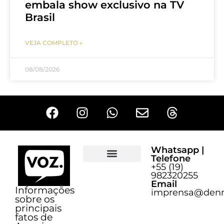
embala show exclusivo na TV
Brasil
VEJA COMPLETO »
08/08/2026
Whatsapp |
Telefone
+55 (19)
Sobre o Voz
982320255
Email
Informações
imprensa@denn
sobre os
principais
fatos de