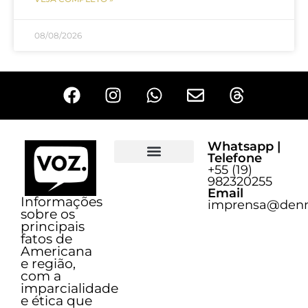
08/08/2026
Whatsapp |
Telefone
+55 (19)
Sobre o Voz
982320255
Email
Informações
imprensa@denn
sobre os
principais
fatos de
Americana
e região,
com a
imparcialidade
e ética que