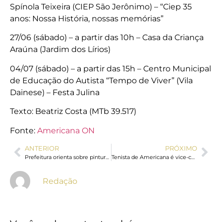
Spínola Teixeira (CIEP São Jerônimo) – “Ciep 35
anos: Nossa História, nossas memórias”
27/06 (sábado) – a partir das 10h – Casa da Criança
Araúna (Jardim dos Lírios)
04/07 (sábado) – a partir das 15h – Centro Municipal
de Educação do Autista “Tempo de Viver” (Vila
Dainese) – Festa Julina
Texto: Beatriz Costa (MTb 39.517)
Fonte:
Americana ON
ANTERIOR
PRÓXIMO
Prefeitura orienta sobre pinturas da Copa do Mundo nas vias públicas e segurança no trânsito
Tenista de Americana é vice-campeão em torneio regional
Redação