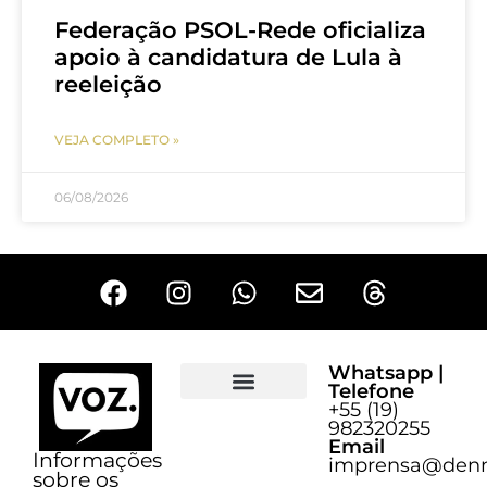
Federação PSOL-Rede oficializa
apoio à candidatura de Lula à
reeleição
VEJA COMPLETO »
06/08/2026
Whatsapp |
Telefone
+55 (19)
Sobre o Voz
982320255
Email
Informações
imprensa@denn
sobre os