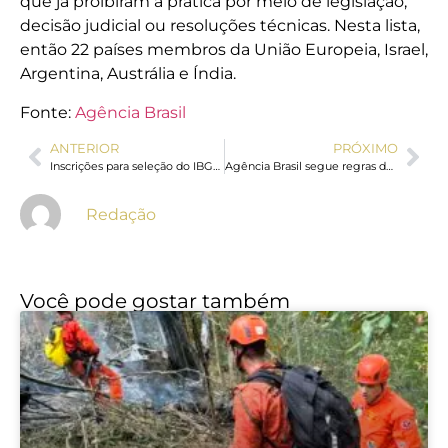
que já proibiram a prática por meio de legislação,
decisão judicial ou resoluções técnicas. Nesta lista,
então 22 países membros da União Europeia, Israel,
Argentina, Austrália e Índia.
Fonte:
Agência Brasil
ANTERIOR
PRÓXIMO
Inscrições para seleção do IBGE se encerram nesta quinta-feira às 14h
Agência Brasil segue regras do TSE durante período de defeso eleitoral
Redação
Você pode gostar também