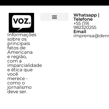
Whatsapp |
Telefone
+55 (19)
Sobre o Voz
982320255
Email
Informações
imprensa@denn
sobre os
principais
fatos de
Americana
e região,
com a
imparcialidade
e ética que
você
merece -
como o
jornalismo
deve ser.