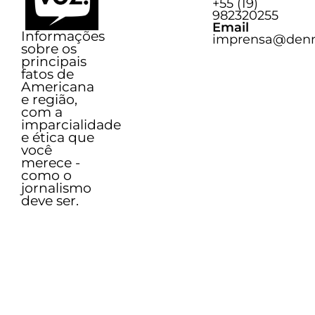
+55 (19)
Sobre o Voz
982320255
Email
Informações
imprensa@denn
sobre os
principais
fatos de
Americana
e região,
com a
imparcialidade
e ética que
você
merece -
como o
jornalismo
deve ser.