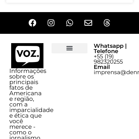
Whatsapp |
Telefone
+55 (19)
Sobre o Voz
982320255
Email
Informações
imprensa@denn
sobre os
principais
fatos de
Americana
e região,
com a
imparcialidade
e ética que
você
merece -
como o
jornalismo