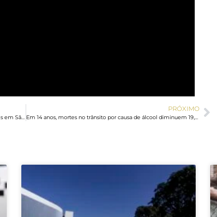
PRÓXIMO
Incêndio destrói moradias na comunidade de Paraisópolis em São Paulo
Em 14 anos, mortes no trânsito por causa de álcool diminuem 19,5%