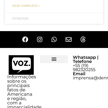
VEJA COMPLETO »
07/08/2026
Whatsapp |
Telefone
+55 (19)
Sobre o Voz
982320255
Email
Informações
imprensa@denn
sobre os
principais
fatos de
Americana
e região,
com a
imparcialidade