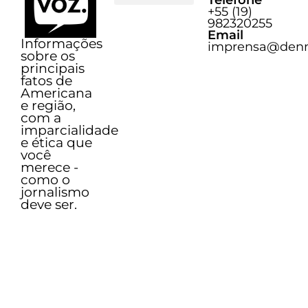
+55 (19)
Sobre o Voz
982320255
Email
Informações
imprensa@denn
sobre os
principais
fatos de
Americana
e região,
com a
imparcialidade
e ética que
você
merece -
como o
jornalismo
deve ser.