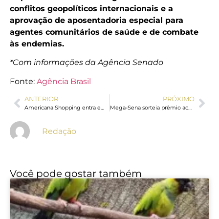
conflitos geopolíticos internacionais e a
aprovação de aposentadoria especial para
agentes comunitários de saúde e de combate
às endemias.
*Com informações da Agência Senado
Fonte:
Agência Brasil
ANTERIOR
PRÓXIMO
Americana Shopping entra em clima de Copa do Mundo 2026 e transmite jogos do Brasil em telões na Praça de Alimentação
Mega-Sena sorteia prêmio acumulado em R$ 8 milhões nesta quinta-feira
Redação
Você pode gostar também