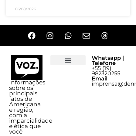
06/08/2026
Whatsapp |
Telefone
+55 (19)
Sobre o Voz
982320255
Email
Informações
imprensa@denn
sobre os
principais
fatos de
Americana
e região,
com a
imparcialidade
e ética que
você