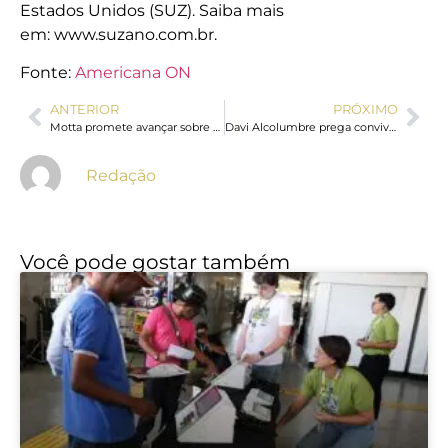
Estados Unidos (SUZ). Saiba mais
em: www.suzano.com.br.
Fonte:
Americana ON
ANTERIOR
PRÓXIMO
Motta promete avançar sobre escala 6×1 e trabalho por aplicativos
Davi Alcolumbre prega convivência pacífica entre poderes
Redação
Você pode gostar também