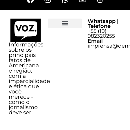
Whatsapp |
Telefone
+55 (19)
Sobre o Voz
982320255
Email
Informações
imprensa@denn
sobre os
principais
fatos de
Americana
e região,
com a
imparcialidade
e ética que
você
merece -
como o
jornalismo
deve ser.