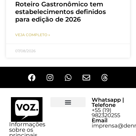
Roteiro Gastronômico tem
estabelecimentos definidos
para edição de 2026
VEJA COMPLETO »
07/08/2026
Whatsapp |
Telefone
+55 (19)
Sobre o Voz
982320255
Email
Informações
imprensa@denn
sobre os
principais