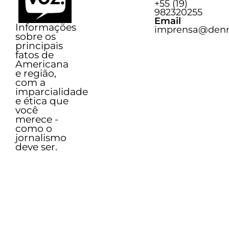
+55 (19)
Sobre o Voz
982320255
Email
Informações
imprensa@denn
sobre os
principais
fatos de
Americana
e região,
com a
imparcialidade
e ética que
você
merece -
como o
jornalismo
deve ser.