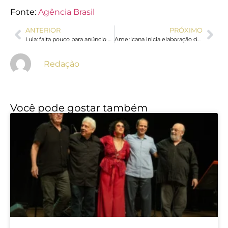
Fonte:
Agência Brasil
ANTERIOR
PRÓXIMO
Lula: falta pouco para anúncio sobre petróleo na Margem Equatorial
Americana inicia elaboração do Plano Diretor de Turismo
Redação
Você pode gostar também