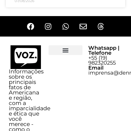
07/08/2026
Whatsapp |
Telefone
+55 (19)
Sobre o Voz
982320255
Email
Informações
imprensa@denn
sobre os
principais
fatos de
Americana
e região,
com a
imparcialidade
e ética que
você
merece -
como o