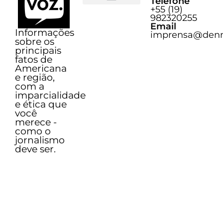
Telefone
+55 (19)
Sobre o Voz
982320255
Email
Informações
imprensa@denn
sobre os
principais
fatos de
Americana
e região,
com a
imparcialidade
e ética que
você
merece -
como o
jornalismo
deve ser.