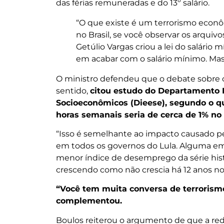
das férias remuneradas e do 13º salário.
“O que existe é um terrorismo econômi
no Brasil, se você observar os arquiv
Getúlio Vargas criou a lei do salário
em acabar com o salário mínimo. Mas
O ministro defendeu que o debate sobre o
sentido,
citou estudo do Departamento In
Socioeconômicos (Dieese), segundo o q
horas semanais seria de cerca de 1% no
“Isso é semelhante ao impacto causado pe
em todos os governos do Lula. Alguma em
menor índice de desemprego da série histór
crescendo como não crescia há 12 anos no 
“Você tem muita conversa de terrorismo 
complementou.
Boulos reiterou o argumento de que a red