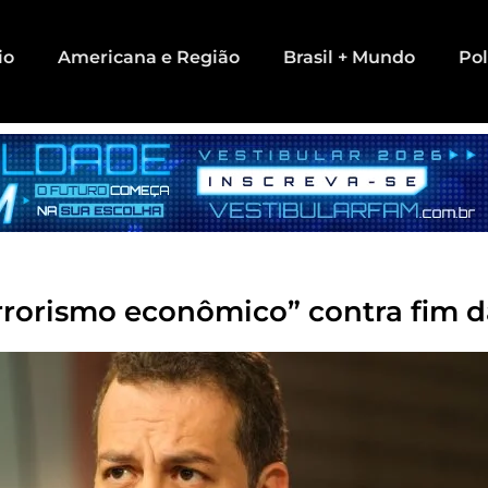
io
Americana e Região
Brasil + Mundo
Pol
errorismo econômico” contra fim d