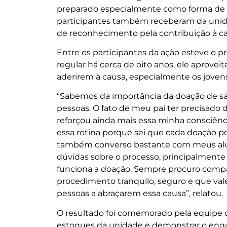
preparado especialmente como forma de a
participantes também receberam da unid
de reconhecimento pela contribuição à ca
Entre os participantes da ação esteve o p
regular há cerca de oito anos, ele aproveit
aderirem à causa, especialmente os jove
“Sabemos da importância da doação de sa
pessoas. O fato de meu pai ter precisado
reforçou ainda mais essa minha consciênc
essa rotina porque sei que cada doação po
também converso bastante com meus alun
dúvidas sobre o processo, principalment
funciona a doação. Sempre procuro compa
procedimento tranquilo, seguro e que val
pessoas a abraçarem essa causa”, relatou.
O resultado foi comemorado pela equipe d
estoques da unidade e demonstrar o engaj