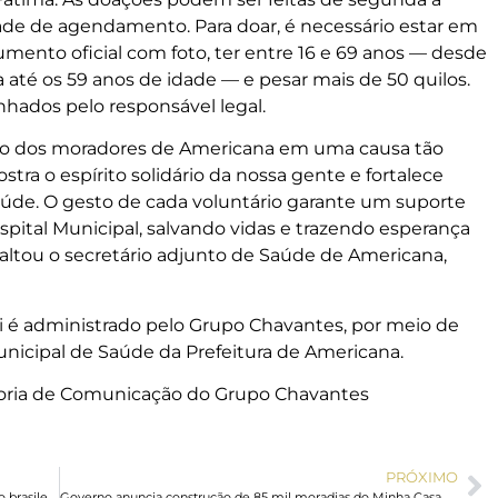
dade de agendamento. Para doar, é necessário estar em
mento oficial com foto, ter entre 16 e 69 anos — desde
 até os 59 anos de idade — e pesar mais de 50 quilos.
ados pelo responsável legal.
to dos moradores de Americana em uma causa tão
ra o espírito solidário da nossa gente e fortalece
úde. O gesto de cada voluntário garante um suporte
ital Municipal, salvando vidas e trazendo esperança
ssaltou o secretário adjunto de Saúde de Americana,
i é administrado pelo Grupo Chavantes, por meio de
nicipal de Saúde da Prefeitura de Americana.
ssoria de Comunicação do Grupo Chavantes
PRÓXIMO
PM do Rio reforça policiamento durante jogos da seleção brasileira
Governo anuncia construção de 85 mil moradias do Minha Casa Minha Vida