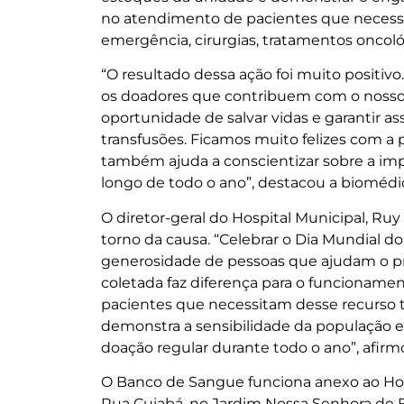
no atendimento de pacientes que necessi
emergência, cirurgias, tratamentos oncológ
“O resultado dessa ação foi muito positi
os doadores que contribuem com o noss
oportunidade de salvar vidas e garantir 
transfusões. Ficamos muito felizes com a
também ajuda a conscientizar sobre a imp
longo de todo o ano”, destacou a bioméd
O diretor-geral do Hospital Municipal, Ru
torno da causa. “Celebrar o Dia Mundial
generosidade de pessoas que ajudam o pró
coletada faz diferença para o funcionamen
pacientes que necessitam desse recurso t
demonstra a sensibilidade da população e
doação regular durante todo o ano”, afirm
O Banco de Sangue funciona anexo ao Hos
Rua Cuiabá, no Jardim Nossa Senhora de 