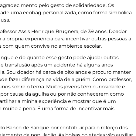
gradecimento pelo gesto de solidariedade. Os
ade uma ecobag personalizada, como forma simbólica
usa.
rofessor Assis Henrique Brugnera, de 39 anos. Doador
a a própria experiência para incentivar outras pessoas a
ns com quem convive no ambiente escolar.
ngue e do quanto esse gesto pode ajudar outras
 de transfusão após um acidente há alguns anos
ia. Sou doador há cerca de oito anos e procuro manter
de fazer diferença na vida de alguém. Como professor,
os sobre o tema. Muitos jovens têm curiosidade e
e por causa da agulha ou por não conhecerem como
rtilhar a minha experiência e mostrar que é um
e muito a pena. É uma forma de incentivar mais
o Banco de Sangue por contribuir para o reforço dos
amento da população. As bolsas coletadas vão auxiliar