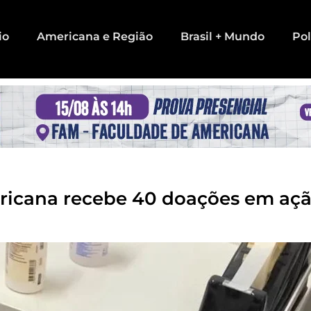
io
Americana e Região
Brasil + Mundo
Pol
icana recebe 40 doações em ação