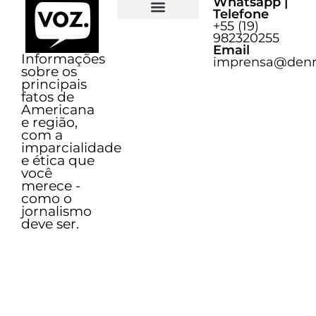
Whatsapp |
Telefone
+55 (19)
Sobre o Voz
982320255
Email
Informações
imprensa@denn
sobre os
principais
fatos de
Americana
e região,
com a
imparcialidade
e ética que
você
merece -
como o
jornalismo
deve ser.