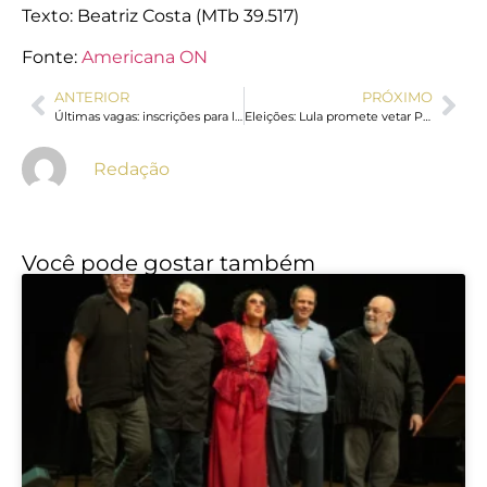
Texto: Beatriz Costa (MTb 39.517)
Fonte:
Americana ON
ANTERIOR
PRÓXIMO
Últimas vagas: inscrições para limpeza e coleta de recicláveis na Festa do Peão terminam dia 28
Eleições: Lula promete vetar PL sobre envio em massa de mensagens
Redação
Você pode gostar também