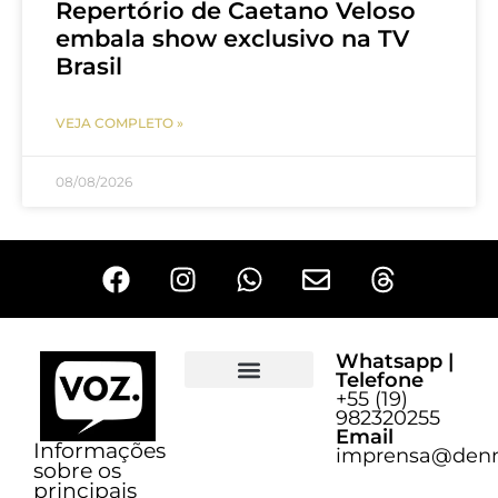
Repertório de Caetano Veloso
embala show exclusivo na TV
Brasil
VEJA COMPLETO »
08/08/2026
Whatsapp |
Telefone
+55 (19)
Sobre o Voz
982320255
Email
Informações
imprensa@denn
sobre os
principais