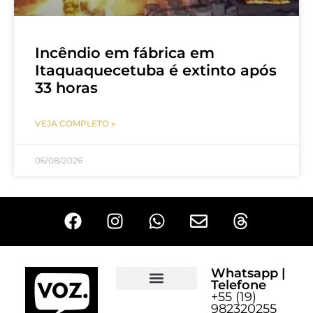
Incêndio em fábrica em
Itaquaquecetuba é extinto após
33 horas
VEJA COMPLETO »
06/08/2026
Whatsapp |
Telefone
+55 (19)
Sobre o Voz
982320255