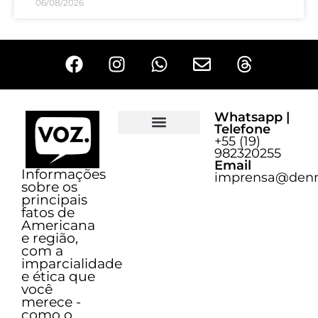
06/08/2026
Whatsapp |
Telefone
+55 (19)
Sobre o Voz
982320255
Email
Informações
imprensa@denn
sobre os
principais
fatos de
Americana
e região,
com a
imparcialidade
e ética que
você
merece -
como o